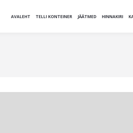
AVALEHT
TELLI KONTEINER
JÄÄTMED
HINNAKIRI
K