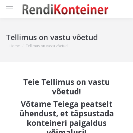
Tellimus on vastu võetud
You are here:
Home
Tellimus on vastu võetud
Teie Tellimus on vastu
võetud!
Võtame Teiega peatselt
ühendust, et täpsustada
konteineri paigaldus
võimalusi!